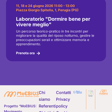
11, 18 e 24 giugno 2026 11:00 - 13:00
Piazza Giorgio Spitella, 1, Perugia (PG)
Laboratorio "Dormire bene per
vivere meglio"
Un percorso teorico-pratico in tre incontri per
migliorare la qualità del riposo notturno, gestire le
preoccupazioni serali e ottimizzare memoria e
apprendimento.
Prenota ora
Chi
Contatti
siamo
Privacy
Referenti
policy
Progetto “MoEBIUS:
Movimento,