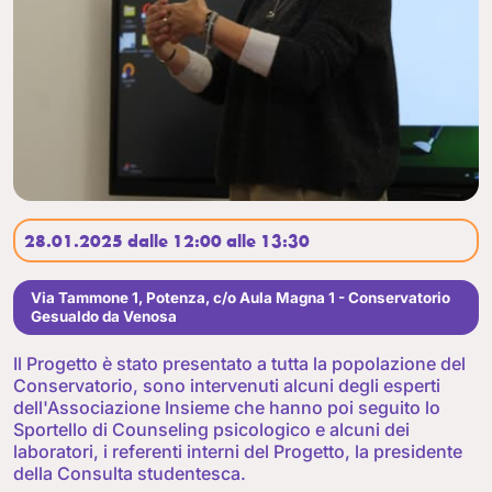
28.01.2025 dalle 12:00 alle 13:30
Via Tammone 1, Potenza, c/o Aula Magna 1 - Conservatorio
Gesualdo da Venosa
Il Progetto è stato presentato a tutta la popolazione del
Conservatorio, sono intervenuti alcuni degli esperti
dell'Associazione Insieme che hanno poi seguito lo
Sportello di Counseling psicologico e alcuni dei
laboratori, i referenti interni del Progetto, la presidente
della Consulta studentesca.