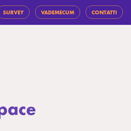
SURVEY
VADEMECUM
CONTATTI
 pace