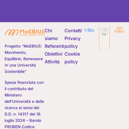
Chi
Contatti
siamo
Privacy
Referenti
policy
Progetto “MoEBIUS:
Movimento,
Obiettivi
Cookie
Equilibrio, Benessere
Attività
policy
In una Università
Sostenibile”
Spesa finanziata con
il contributo del
Ministero
dell’Università e della
ricerca ai sensi del
D.D. n. 14317 del 18
luglio 2024 – Bando
PROBEN Codice