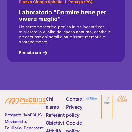
Piazza Giorgio Spitella, 1, Perugia (PG)
Laboratorio "Dormire bene per
vivere meglio"
Un percorso teorico-pratico in tre incontri per
migliorare la qualità del riposo notturno, gestire le
preoccupazioni serali e ottimizzare memoria e
apprendimento.
Prenota ora
Chi
Contatti
siamo
Privacy
Referenti
policy
Progetto “MoEBIUS:
Movimento,
Obiettivi
Cookie
Equilibrio, Benessere
Attività
policy